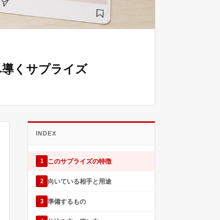
へ導くサプライズ
INDEX
このサプライズの特徴
1
向いている相手と用途
2
準備するもの
3