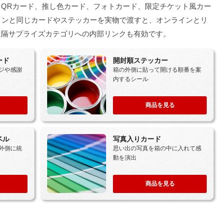
ト、QRカード、推し色カード、フォトカード、限定チケット風カー
インと同じカードやステッカーを実物で渡すと、オンラインとリ
遠隔サプライズカテゴリへの内部リンクも有効です。
ード
開封順ステッカー
ジや感謝
箱の外側に貼って開ける順番を案
内するシール
商品を見る
ベル
写真入りカード
外側に統
思い出の写真を箱の中に入れて感
動を演出
商品を見る