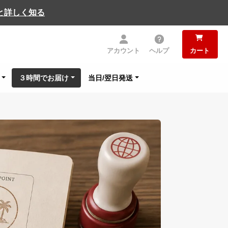
と詳しく知る
アカウント
ヘルプ
カート
３時間でお届け
当日/翌日発送