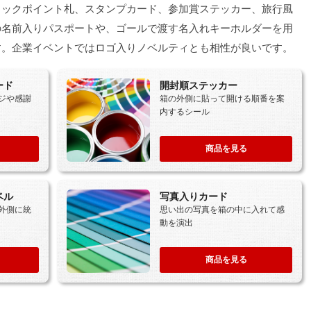
チェックポイント札、スタンプカード、参加賞ステッカー、旅行風
の名前入りパスポートや、ゴールで渡す名入れキーホルダーを用
す。企業イベントではロゴ入りノベルティとも相性が良いです。
ード
開封順ステッカー
ジや感謝
箱の外側に貼って開ける順番を案
内するシール
商品を見る
ベル
写真入りカード
外側に統
思い出の写真を箱の中に入れて感
動を演出
商品を見る