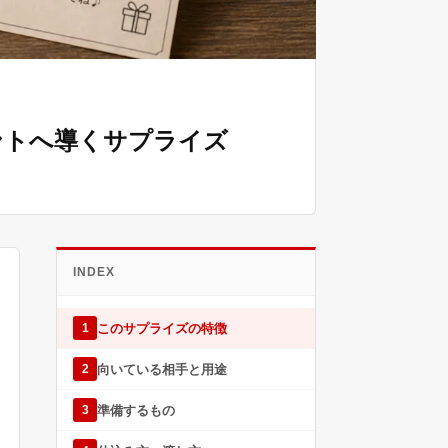
ントへ導くサプライズ
INDEX
このサプライズの特徴
1
向いている相手と用途
2
準備するもの
3