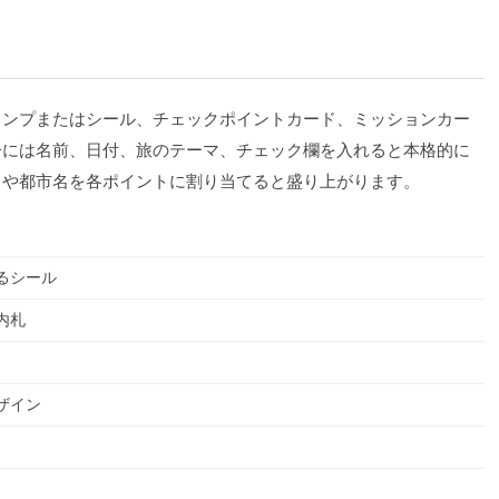
タンプまたはシール、チェックポイントカード、ミッションカー
子には名前、日付、旅のテーマ、チェック欄を入れると本格的に
名や都市名を各ポイントに割り当てると盛り上がります。
るシール
内札
ザイン