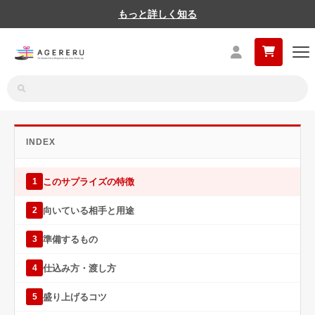
もっと詳しく知る
INDEX
このサプライズの特徴
1
向いている相手と用途
2
準備するもの
3
仕込み方・渡し方
4
盛り上げるコツ
5