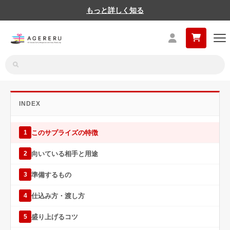
もっと詳しく知る
INDEX
このサプライズの特徴
1
向いている相手と用途
2
準備するもの
3
仕込み方・渡し方
4
盛り上げるコツ
5