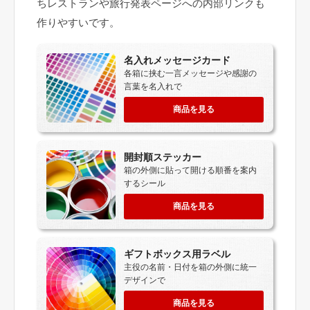
ちレストランや旅行発表ページへの内部リンクも
作りやすいです。
名入れメッセージカード
各箱に挟む一言メッセージや感謝の
言葉を名入れで
商品を見る
開封順ステッカー
箱の外側に貼って開ける順番を案内
するシール
商品を見る
ギフトボックス用ラベル
主役の名前・日付を箱の外側に統一
デザインで
商品を見る