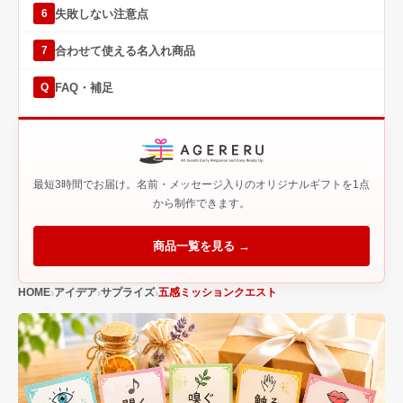
失敗しない注意点
6
合わせて使える名入れ商品
7
FAQ・補足
Q
最短3時間でお届け。名前・メッセージ入りのオリジナルギフトを1点
から制作できます。
商品一覧を見る →
HOME
アイデア
サプライズ
五感ミッションクエスト