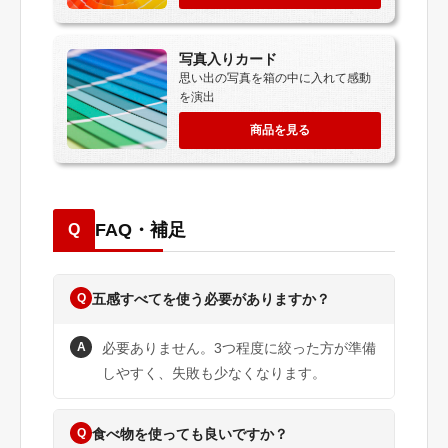
写真入りカード
思い出の写真を箱の中に入れて感動
を演出
商品を見る
FAQ・補足
Q
Q
五感すべてを使う必要がありますか？
A
必要ありません。3つ程度に絞った方が準備
しやすく、失敗も少なくなります。
Q
食べ物を使っても良いですか？