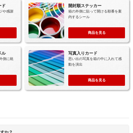
ード
開封順ステッカー
ジや感謝
箱の外側に貼って開ける順番を案
内するシール
商品を見る
ベル
写真入りカード
外側に統
思い出の写真を箱の中に入れて感
動を演出
商品を見る
ますか？