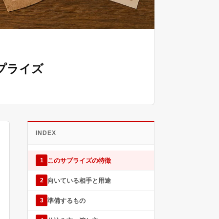
プライズ
INDEX
このサプライズの特徴
1
向いている相手と用途
2
準備するもの
3