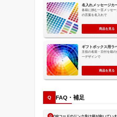
名入れメッセージカ
各箱に挟む一言メッセー
の言葉を名入れで
商品を見る
ギフトボックス用ラ
主役の名前・日付を箱の
一デザインで
商品を見る
FAQ・補足
Q
Q
QRコードのリンク先は何が向いてい