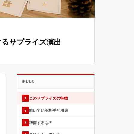
するサプライズ演出
INDEX
このサプライズの特徴
1
向いている相手と用途
2
準備するもの
3