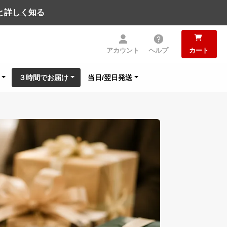
と詳しく知る
アカウント
ヘルプ
カート
３時間でお届け
当日/翌日発送