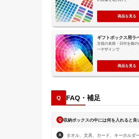
商品を見る
ギフトボックス用ラ
主役の名前・日付を箱の
一デザインで
商品を見る
FAQ・補足
Q
Q
収納ボックスの中には何を入れると良
A
タオル、文具、カード、キーホルダ