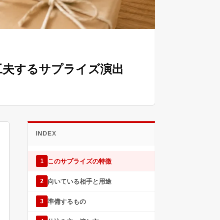
工夫するサプライズ演出
INDEX
このサプライズの特徴
1
向いている相手と用途
2
準備するもの
3