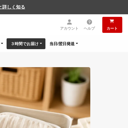
と詳しく知る
アカウント
ヘルプ
カート
３時間でお届け
当日/翌日発送