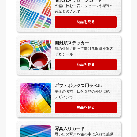
各箱に挟む一言メッセージや感謝の
言葉を名入れで
商品を見る
開封順ステッカー
箱の外側に貼って開ける順番を案内
するシール
商品を見る
ギフトボックス用ラベル
主役の名前・日付を箱の外側に統一
デザインで
商品を見る
写真入りカード
思い出の写真を箱の中に入れて感動