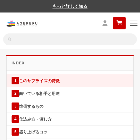
もっと詳しく知る
INDEX
このサプライズの特徴
1
向いている相手と用途
2
準備するもの
3
仕込み方・渡し方
4
盛り上げるコツ
5