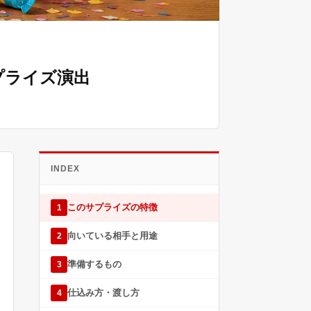
プライズ演出
INDEX
このサプライズの特徴
1
向いている相手と用途
2
準備するもの
3
仕込み方・渡し方
4