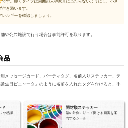
け
です。叩くタイプは周囲の人や家具に当たらないようにし、小さ
ず付き添います。
アレルギーを確認しましょう。
店舗や公共施設で行う場合は事前許可を取ります。
商品
吹雪用メッセージカード、パーティタグ、名前入りステッカー、テ
の誕生日ピニャータ』のように名前を入れたタグを付けると、手
。
ード
開封順ステッカー
ジや感謝
箱の外側に貼って開ける順番を案
内するシール