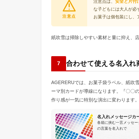
注意点は、
安全と片付
な子どもには大人が必
注意点
お菓子は個包装にし、
紙吹雪は掃除しやすい素材と量に抑え、
合わせて使える名入れ
7
AGERERUでは、お菓子袋ラベル、紙
ーマ別カードが導線になります。『〇〇
作り感が一気に特別な演出に変わります
名入れメッセージカ
各箱に挟む一言メッセー
の言葉を名入れで