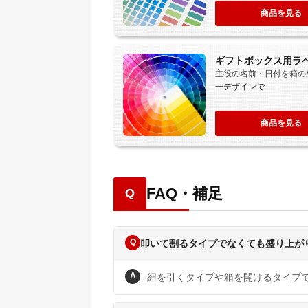
商品を見る
ギフトボックス用ラ
主役の名前・日付を箱の
一デザインで
商品を見る
FAQ・補足
Q
Q
叩いて割るタイプでなくても盛り上が
A
紐を引くタイプや箱を開けるタイプ