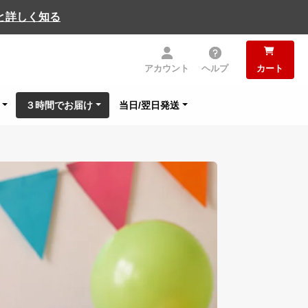
と詳しく知る
アカウント
ヘルプ
カート
３時間でお届け
当日/翌日発送