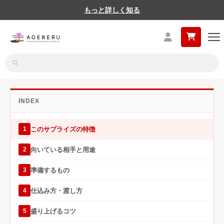
もっと詳しく知る
INDEX
このサプライズの特徴
1
向いている相手と用途
2
準備するもの
3
仕込み方・渡し方
4
盛り上げるコツ
5