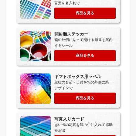
言葉を名入れで
商品を見る
開封順ステッカー
箱の外側に貼って開ける順番を案内
するシール
商品を見る
ギフトボックス用ラベル
主役の名前・日付を箱の外側に統一
デザインで
商品を見る
写真入りカード
思い出の写真を箱の中に入れて感動
を演出