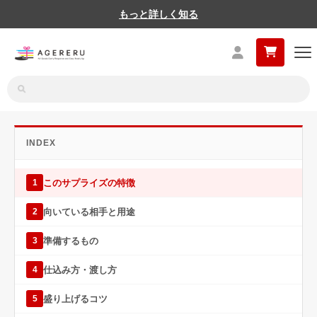
もっと詳しく知る
INDEX
このサプライズの特徴
1
向いている相手と用途
2
準備するもの
3
仕込み方・渡し方
4
盛り上げるコツ
5