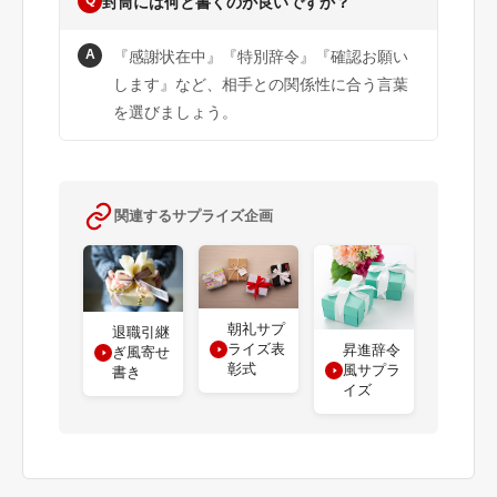
Q
封筒には何と書くのが良いですか？
A
『感謝状在中』『特別辞令』『確認お願い
します』など、相手との関係性に合う言葉
を選びましょう。
関連するサプライズ企画
朝礼サプ
退職引継
ライズ表
昇進辞令
ぎ風寄せ
彰式
風サプラ
書き
イズ