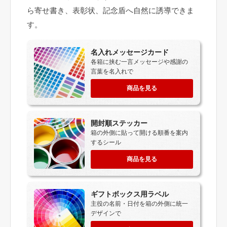
ら寄せ書き、表彰状、記念盾へ自然に誘導できま
す。
名入れメッセージカード
各箱に挟む一言メッセージや感謝の
言葉を名入れで
商品を見る
開封順ステッカー
箱の外側に貼って開ける順番を案内
するシール
商品を見る
ギフトボックス用ラベル
主役の名前・日付を箱の外側に統一
デザインで