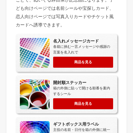
ども向けページでは名前シールや宝探しカード、
恋人向けページでは写真入りカードやチケット風
カードへ誘導できます。
名入れメッセージカード
各箱に挟む一言メッセージや感謝の
言葉を名入れで
商品を見る
開封順ステッカー
箱の外側に貼って開ける順番を案内
するシール
商品を見る
ギフトボックス用ラベル
主役の名前・日付を箱の外側に統一