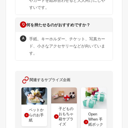
やカードを組み合わせると大人向けにしや
すいです。
Q
何を持たせるのがおすすめですか？
A
手紙、キーホルダー、チケット、写真カー
ド、小さなアクセサリーなどが向いていま
す。
関連するサプライズ企画
子どもの
ペットか
おもちゃ
Open
らのお手
箱サプラ
When 手
紙
イズ
紙ボック