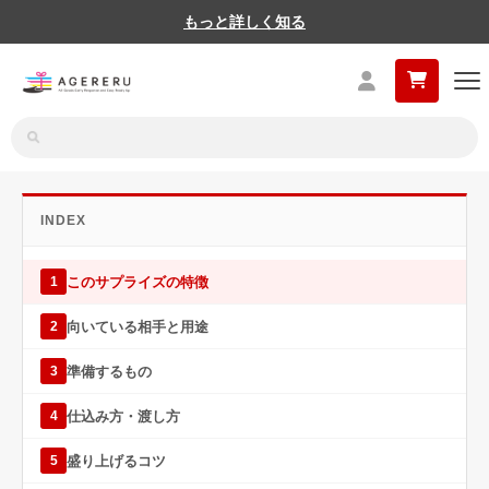
もっと詳しく知る
INDEX
このサプライズの特徴
1
向いている相手と用途
2
準備するもの
3
仕込み方・渡し方
4
盛り上げるコツ
5