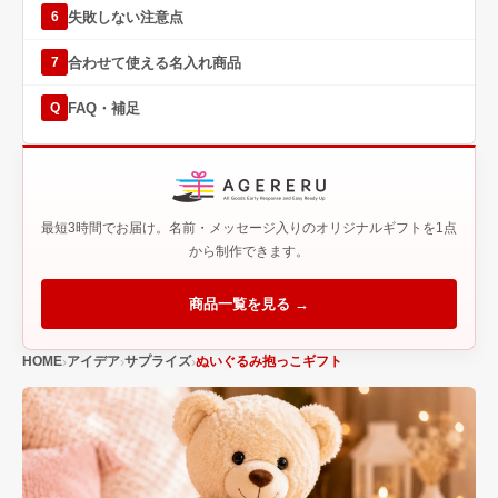
失敗しない注意点
6
合わせて使える名入れ商品
7
FAQ・補足
Q
最短3時間でお届け。名前・メッセージ入りのオリジナルギフトを1点
から制作できます。
商品一覧を見る →
HOME
アイデア
サプライズ
ぬいぐるみ抱っこギフト