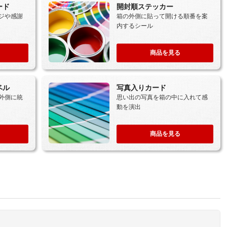
ード
開封順ステッカー
ジや感謝
箱の外側に貼って開ける順番を案
内するシール
商品を見る
ベル
写真入りカード
外側に統
思い出の写真を箱の中に入れて感
動を演出
商品を見る