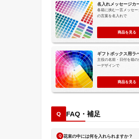
名入れメッセージカ
各箱に挟む一言メッセー
の言葉を名入れで
商品を見る
ギフトボックス用ラ
主役の名前・日付を箱の
一デザインで
商品を見る
FAQ・補足
Q
Q
花束の中には何を入れられますか？