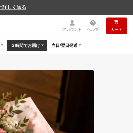
と詳しく知る
アカウント
ヘルプ
カート
３時間でお届け
当日/翌日発送