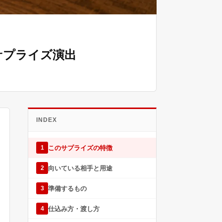
サプライズ演出
INDEX
このサプライズの特徴
1
向いている相手と用途
2
準備するもの
3
仕込み方・渡し方
4