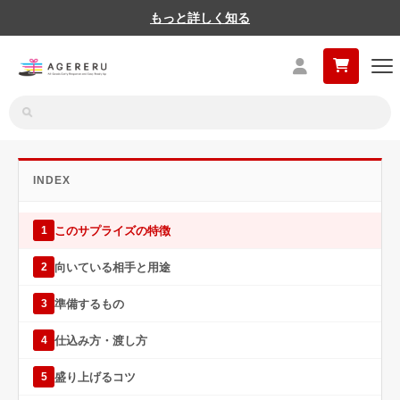
もっと詳しく知る
INDEX
このサプライズの特徴
1
向いている相手と用途
2
準備するもの
3
仕込み方・渡し方
4
盛り上げるコツ
5