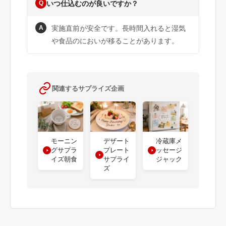
Q
いつ仕込むのが良いですか？
A
実施直前が安全です。長時間入れると湿気
や食品のにおいが移ることがあります。
関連するサプライズ企画
デザート
冷蔵庫メ
モーニン
プレート
ッセージ
グサプラ
サプライ
ジャック
イズ朝食
ズ