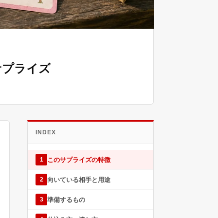
サプライズ
INDEX
このサプライズの特徴
1
向いている相手と用途
2
準備するもの
3