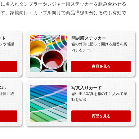
トに名入れタンブラーやレジャー用ステッカーを組み合わせる
ます。家族向け・カップル向けで商品導線を分けるのも有効で
ード
開封順ステッカー
ジや感謝
箱の外側に貼って開ける順番を案
内するシール
商品を見る
ベル
写真入りカード
外側に統
思い出の写真を箱の中に入れて感
動を演出
商品を見る