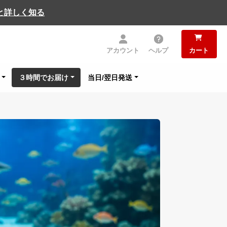
と詳しく知る
アカウント
ヘルプ
カート
３時間でお届け
当日/翌日発送