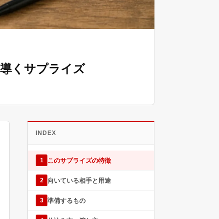
へ導くサプライズ
INDEX
このサプライズの特徴
1
向いている相手と用途
2
準備するもの
3