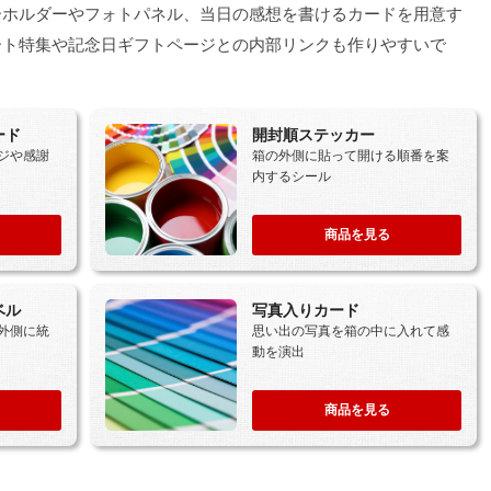
ーホルダーやフォトパネル、当日の感想を書けるカードを用意す
ート特集や記念日ギフトページとの内部リンクも作りやすいで
ード
開封順ステッカー
ジや感謝
箱の外側に貼って開ける順番を案
内するシール
商品を見る
ベル
写真入りカード
外側に統
思い出の写真を箱の中に入れて感
動を演出
商品を見る