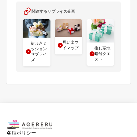
関連するサプライズ企画
思い出マ
街歩きミ
イマップ
推し聖地
ッション
暗号クエ
サプライ
スト
ズ
各種ポリシー