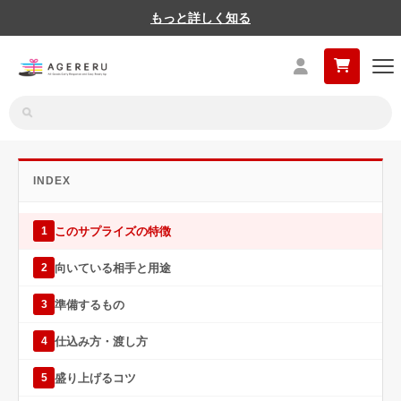
もっと詳しく知る
INDEX
このサプライズの特徴
1
向いている相手と用途
2
準備するもの
3
仕込み方・渡し方
4
盛り上げるコツ
5