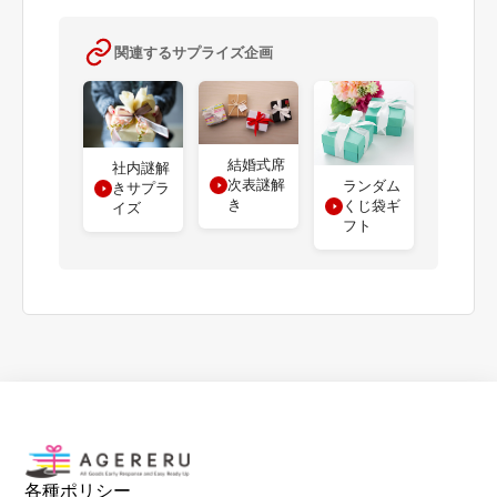
関連するサプライズ企画
結婚式席
社内謎解
次表謎解
ランダム
きサプラ
き
くじ袋ギ
イズ
フト
各種ポリシー