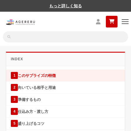
もっと詳しく知る
INDEX
このサプライズの特徴
1
向いている相手と用途
2
準備するもの
3
仕込み方・渡し方
4
盛り上げるコツ
5