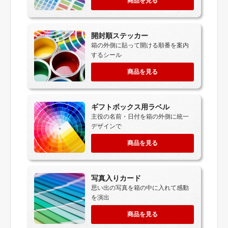
商品を見る
開封順ステッカー
箱の外側に貼って開ける順番を案内
するシール
商品を見る
ギフトボックス用ラベル
主役の名前・日付を箱の外側に統一
デザインで
商品を見る
写真入りカード
思い出の写真を箱の中に入れて感動
を演出
商品を見る