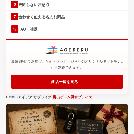
失敗しない注意点
6
合わせて使える名入れ商品
7
FAQ・補足
Q
最短3時間でお届け。名前・メッセージ入りのオリジナルギフトを1点
から制作できます。
商品一覧を見る →
HOME
アイデア
サプライズ
脱出ゲーム風サプライズ