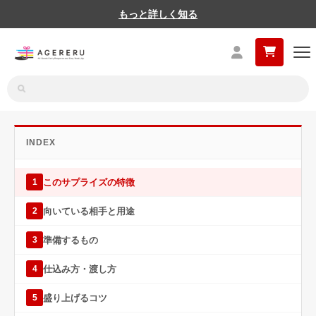
もっと詳しく知る
INDEX
このサプライズの特徴
1
向いている相手と用途
2
準備するもの
3
仕込み方・渡し方
4
盛り上げるコツ
5