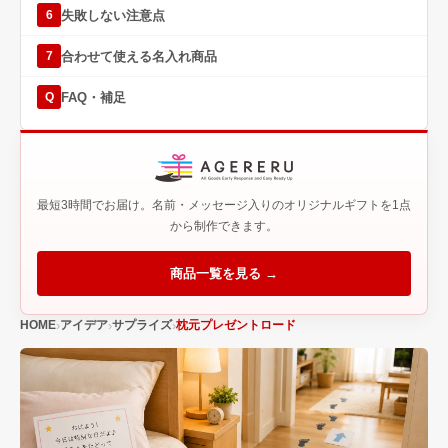
失敗しない注意点
6
合わせて使える名入れ商品
7
FAQ・補足
Q
最短3時間でお届け。名前・メッセージ入りのオリジナルギフトを1点
から制作できます。
商品一覧を見る →
HOME
アイデア
サプライズ
枕元プレゼントロード