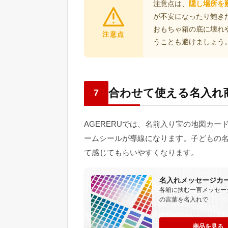
注意点は、
隠し場所を
が不安になったり飽き
おもちゃ箱の底に壊れ
注意点
うことも避けましょう
合わせて使える名入れ
7
AGERERUでは、名前入り宝の地図カ
ームシールが導線になります。子どもの名
て感じてもらいやすくなります。
名入れメッセージカ
各箱に挟む一言メッセー
の言葉を名入れで
商品を見る