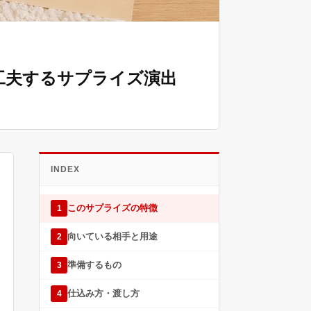
工夫するサプライズ演出
INDEX
このサプライズの特徴
1
向いている相手と用途
2
準備するもの
3
仕込み方・渡し方
4