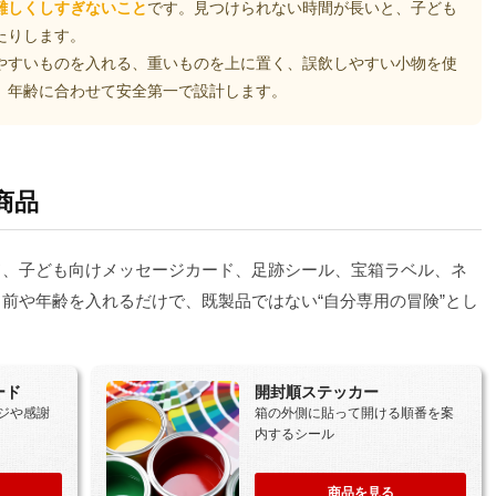
難しくしすぎないこと
です。見つけられない時間が長いと、子ども
たりします。
やすいものを入れる、重いものを上に置く、誤飲しやすい小物を使
。年齢に合わせて安全第一で設計します。
商品
ード、子ども向けメッセージカード、足跡シール、宝箱ラベル、ネ
前や年齢を入れるだけで、既製品ではない“自分専用の冒険”とし
ード
開封順ステッカー
ジや感謝
箱の外側に貼って開ける順番を案
内するシール
商品を見る