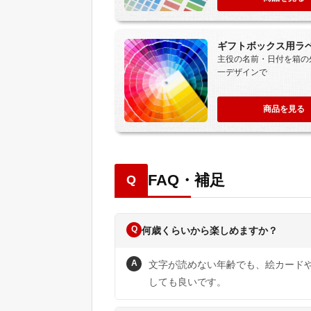
ギフトボックス用ラ
主役の名前・日付を箱の
一デザインで
商品を見る
FAQ・補足
Q
Q
何歳くらいから楽しめますか？
A
文字が読めない年齢でも、絵カード
しても良いです。