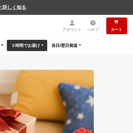
と詳しく知る
アカウント
ヘルプ
カート
３時間でお届け
当日/翌日発送