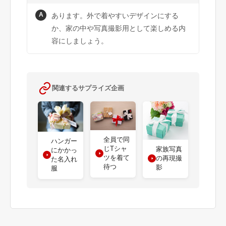
A
あります。外で着やすいデザインにする
か、家の中や写真撮影用として楽しめる内
容にしましょう。
関連するサプライズ企画
全員で同
ハンガー
じTシャ
家族写真
にかかっ
ツを着て
の再現撮
た名入れ
待つ
影
服