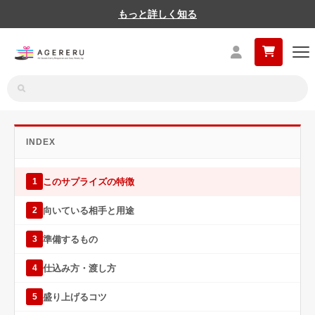
もっと詳しく知る
INDEX
このサプライズの特徴
1
向いている相手と用途
2
準備するもの
3
仕込み方・渡し方
4
盛り上げるコツ
5