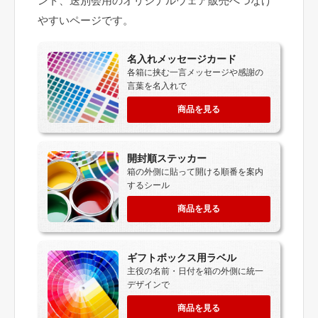
ント、送別会用のオリジナルウェア販売へつなげ
やすいページです。
名入れメッセージカード
各箱に挟む一言メッセージや感謝の
言葉を名入れで
商品を見る
開封順ステッカー
箱の外側に貼って開ける順番を案内
するシール
商品を見る
ギフトボックス用ラベル
主役の名前・日付を箱の外側に統一
デザインで
商品を見る