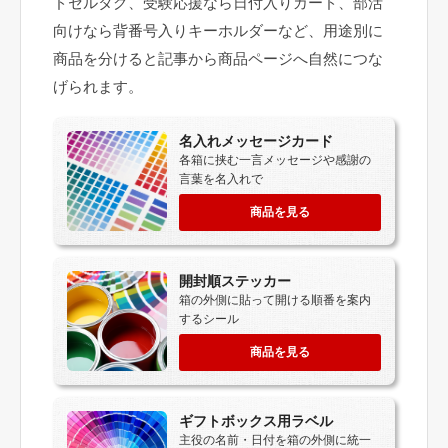
ドセルタグ、受験応援なら日付入りカード、部活
向けなら背番号入りキーホルダーなど、用途別に
商品を分けると記事から商品ページへ自然につな
げられます。
名入れメッセージカード
各箱に挟む一言メッセージや感謝の
言葉を名入れで
商品を見る
開封順ステッカー
箱の外側に貼って開ける順番を案内
するシール
商品を見る
ギフトボックス用ラベル
主役の名前・日付を箱の外側に統一