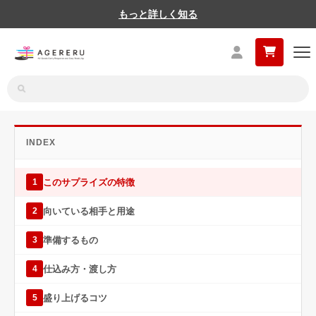
もっと詳しく知る
INDEX
このサプライズの特徴
1
向いている相手と用途
2
準備するもの
3
仕込み方・渡し方
4
盛り上げるコツ
5