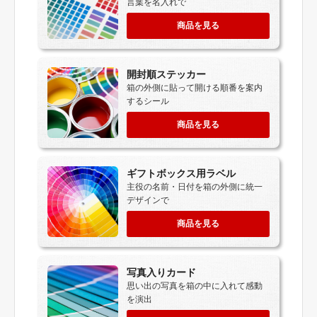
言葉を名入れで
商品を見る
開封順ステッカー
箱の外側に貼って開ける順番を案内
するシール
商品を見る
ギフトボックス用ラベル
主役の名前・日付を箱の外側に統一
デザインで
商品を見る
写真入りカード
思い出の写真を箱の中に入れて感動
を演出