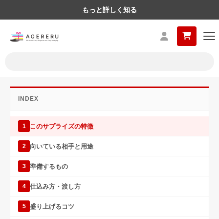
もっと詳しく知る
INDEX
このサプライズの特徴
1
向いている相手と用途
2
準備するもの
3
仕込み方・渡し方
4
盛り上げるコツ
5