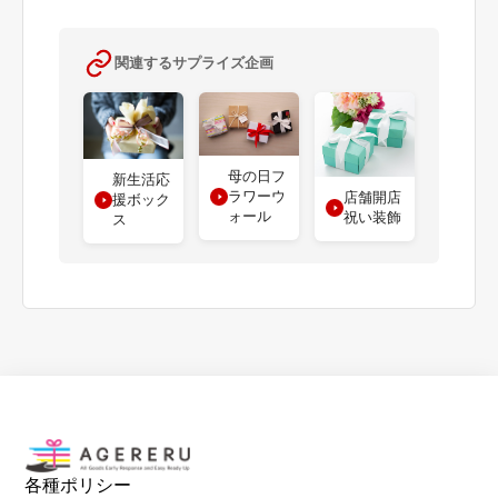
関連するサプライズ企画
母の日フ
新生活応
ラワーウ
店舗開店
援ボック
ォール
祝い装飾
ス
各種ポリシー