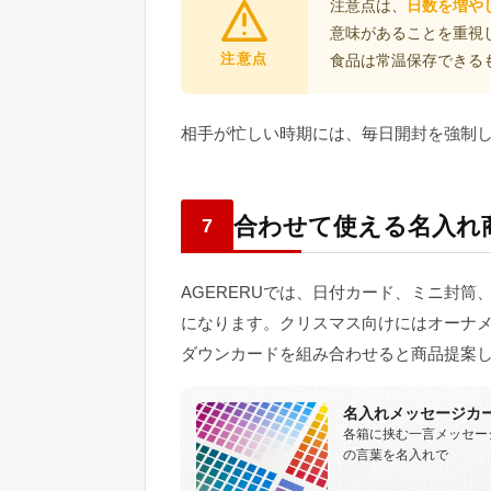
注意点は、
日数を増や
意味があることを重視
注意点
食品は常温保存できる
相手が忙しい時期には、毎日開封を強制
合わせて使える名入れ
7
AGERERUでは、日付カード、ミニ封
になります。クリスマス向けにはオーナ
ダウンカードを組み合わせると商品提案
名入れメッセージカ
各箱に挟む一言メッセー
の言葉を名入れで