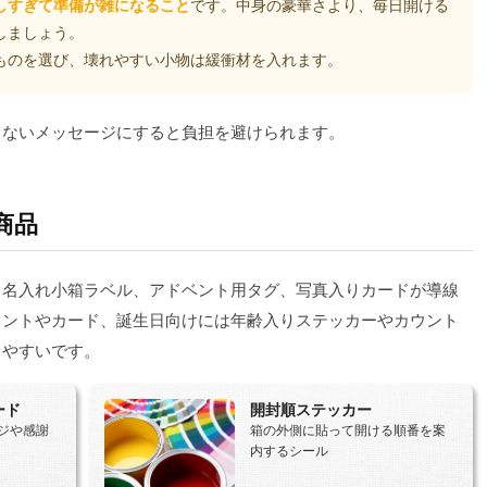
しすぎて準備が雑になること
です。中身の豪華さより、毎日開ける
しましょう。
ものを選び、壊れやすい小物は緩衝材を入れます。
しないメッセージにすると負担を避けられます。
商品
筒、名入れ小箱ラベル、アドベント用タグ、写真入りカードが導線
メントやカード、誕生日向けには年齢入りステッカーやカウント
しやすいです。
ード
開封順ステッカー
ジや感謝
箱の外側に貼って開ける順番を案
内するシール