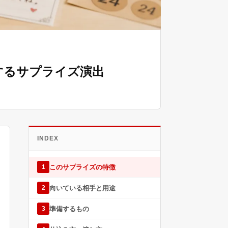
するサプライズ演出
INDEX
このサプライズの特徴
1
向いている相手と用途
2
準備するもの
3