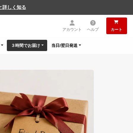
と詳しく知る
アカウント
ヘルプ
カート
３時間でお届け
当日/翌日発送