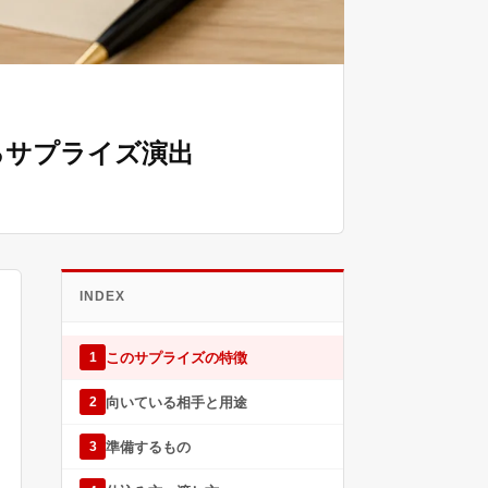
るサプライズ演出
INDEX
このサプライズの特徴
1
向いている相手と用途
2
準備するもの
3