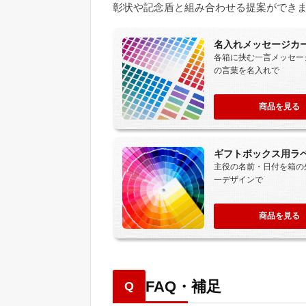
彰状や記念盾と組み合わせる提案ができ
名入れメッセージカ
各箱に挟む一言メッセー
の言葉を名入れで
商品を見る
ギフトボックス用ラ
主役の名前・日付を箱の
一デザインで
商品を見る
FAQ・補足
Q