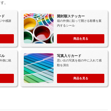
ます。
ード
開封順ステッカー
ジや感謝
箱の外側に貼って開ける順番を案
内するシール
商品を見る
ベル
写真入りカード
外側に統
思い出の写真を箱の中に入れて感
動を演出
商品を見る