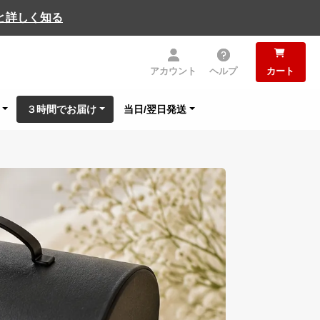
と詳しく知る
アカウント
ヘルプ
カート
３時間でお届け
当日/翌日発送