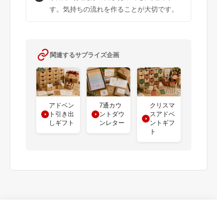
す。気持ちの流れを作ることが大切です。
関連するサプライズ企画
アドベン
7通カウ
クリスマ
ト引き出
ントダウ
スアドベ
しギフト
ンレター
ントギフ
ト