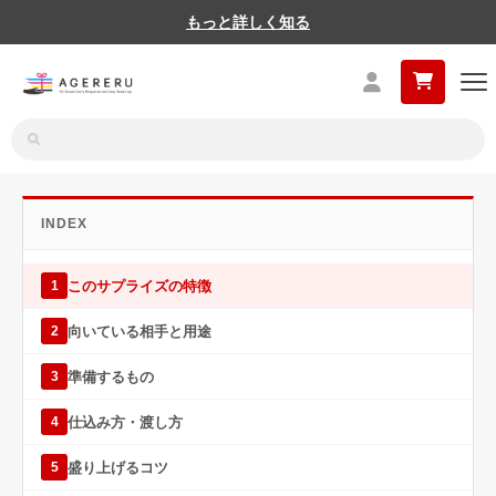
もっと詳しく知る
INDEX
このサプライズの特徴
1
向いている相手と用途
2
準備するもの
3
仕込み方・渡し方
4
盛り上げるコツ
5