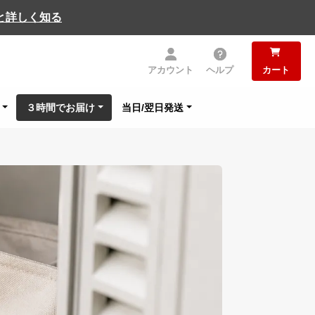
と詳しく知る
アカウント
ヘルプ
カート
３時間でお届け
当日/翌日発送