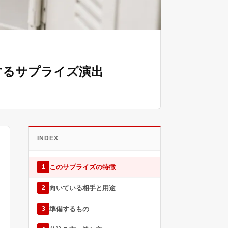
するサプライズ演出
INDEX
このサプライズの特徴
1
向いている相手と用途
2
準備するもの
3